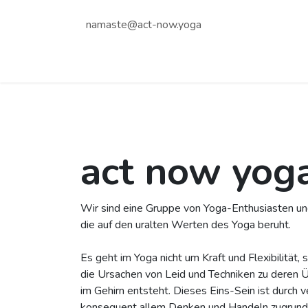
Zum Inhalt springen
namaste@act-now.yoga
Home
Blog
act now yoga
Wir sind eine Gruppe von Yoga-Enthusiasten und
die auf den uralten Werten des Yoga beruht.
Es geht im Yoga nicht um Kraft und Flexibilität,
die Ursachen von Leid und Techniken zu deren Ü
im Gehirn entsteht. Dieses Eins-Sein ist durch 
konsequent allem Denken und Handeln zugrund