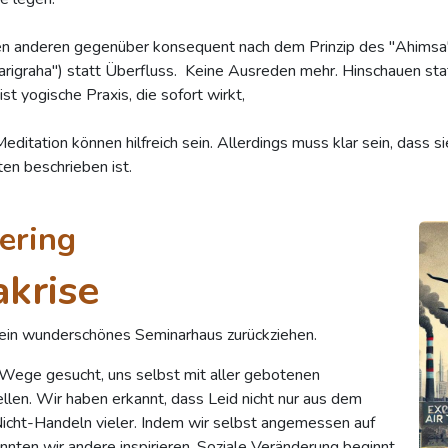
ten anderen gegenüber konsequent nach dem Prinzip des "Ahimsa
arigraha") statt Überfluss. Keine Ausreden mehr. Hinschauen sta
t yogische Praxis, die sofort wirkt,
tation können hilfreich sein. Allerdings muss klar sein, dass si
ten beschrieben ist.
ering
akrise
n ein wunderschönes Seminarhaus zurückziehen.
Wege gesucht, uns selbst mit aller gebotenen
llen. Wir haben erkannt, dass Leid nicht nur aus dem
icht-Handeln vieler. Indem wir selbst angemessen auf
onnten wir andere inspirieren. Soziale Veränderung beginnt